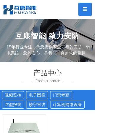
互康智能 致力安防
15年行业专注，为您提供安全可靠的安防、弱
电系统！您的安心，是我们一直追求的目标
产品
中心
——
——
Product center
视频监控
电子围栏
门禁考勤
防盗报警
楼宇对讲
计算机网络设备